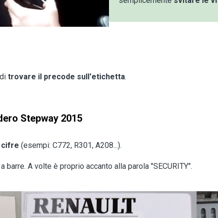
semplicemente
svitare le vi
 di
trovare il precode sull'etichetta
.
ndero Stepway 2015
 cifre
(esempi: C772, R301, A208...).
 a barre. A volte è proprio accanto alla parola "SECURITY".