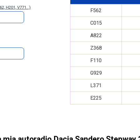
62, H201, V771...)
F562
C015
A822
Z368
F110
G929
L371
E225
la mia autoradio Dacia Sandero Stepway