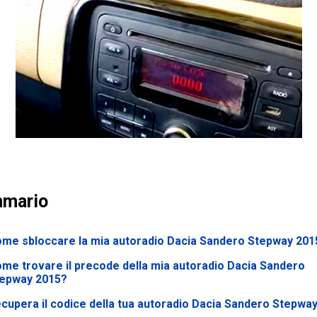
mario
me sbloccare la mia autoradio Dacia Sandero Stepway 201
me trovare il precode della mia autoradio Dacia Sandero
epway 2015?
cupera il codice della tua autoradio Dacia Sandero Stepwa