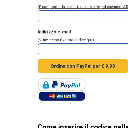
(È composto da una lettera + tre cifre, ad esempio: A5
Indirizzo e-mail
(Vi invieremo il vostro codice qui!)
Come inserire il codice nel