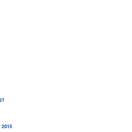
5?
y 2015