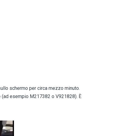
i sullo schermo per circa mezzo minuto.
re (ad esempio M217382 o V921828). È