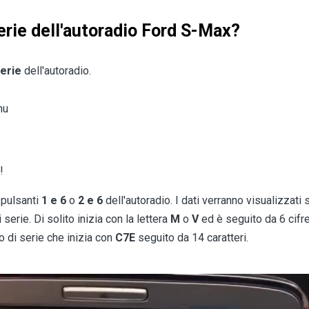
erie dell'autoradio Ford S-Max?
erie
dell'autoradio.
nu
!
 pulsanti
1 e 6
o
2 e 6
dell'autoradio. I dati verranno visualizzat
erie. Di solito inizia con la lettera
M
o
V
ed è seguito da 6 cif
o di serie che inizia con
C7E
seguito da 14 caratteri.