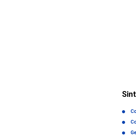
Sint
Co
Co
Ge