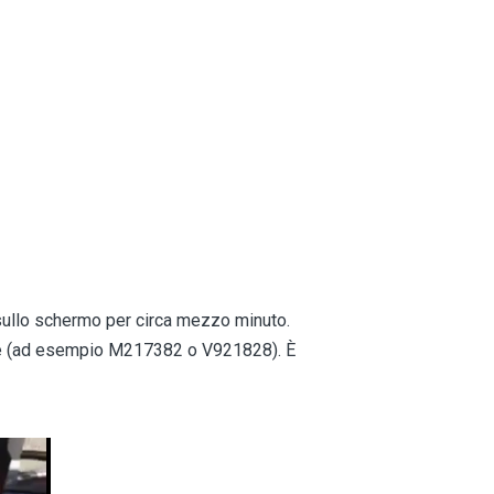
i sullo schermo per circa mezzo minuto.
re (ad esempio M217382 o V921828). È