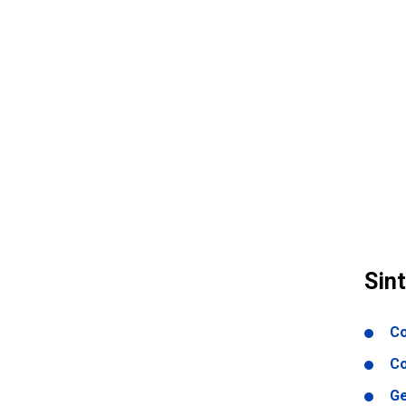
Sint
Co
Co
Ge