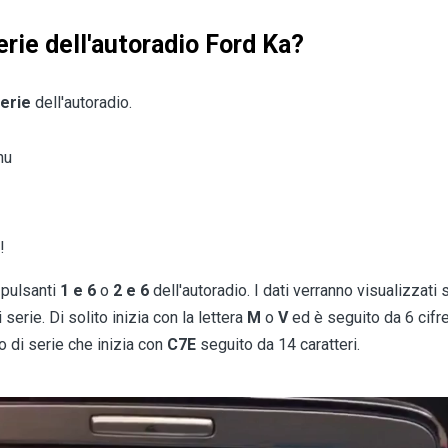
rie dell'autoradio Ford Ka?
erie
dell'autoradio.
nu
!
 pulsanti
1 e 6
o
2 e 6
dell'autoradio. I dati verranno visualizzat
erie. Di solito inizia con la lettera
M
o
V
ed è seguito da 6 cif
o di serie che inizia con
C7E
seguito da 14 caratteri.