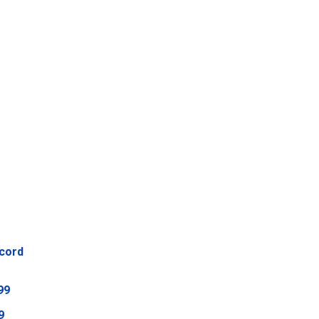
ccord
99
9