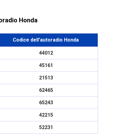
toradio Honda
Codice dell'autoradio Honda
44012
45161
21513
62465
65243
42215
52231