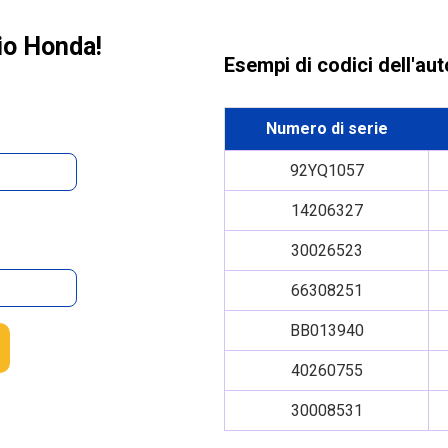
dio Honda!
Esempi di codici dell'au
Numero di serie
92YQ1057
14206327
30026523
66308251
BB013940
40260755
30008531