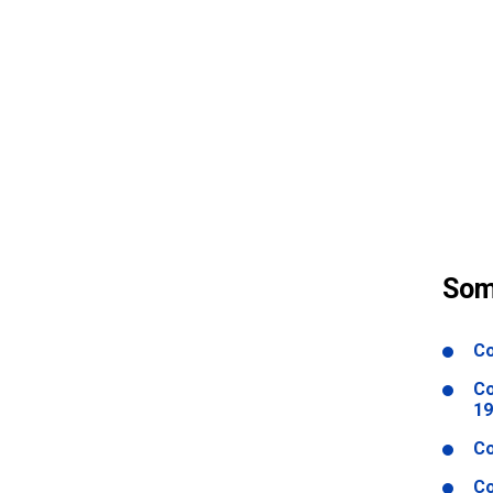
Som
Co
Co
19
Co
Co