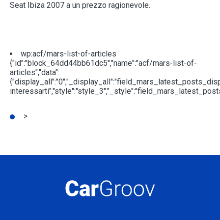
Seat Ibiza 2007 a un prezzo ragionevole.
wp:acf/mars-list-of-articles
{"id":"block_64dd44bb61dc5","name":"acf/mars-list-of-
articles","data":
{"display_all":"0","_display_all":"field_mars_latest_posts_di
interessarti","style":"style_3","_style":"field_mars_lates
>