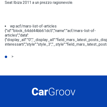
Seat Ibiza 2011 a un prezzo ragionevole.
wp:acf/mars-list-of-articles
{"id":"block_64dd44bb61dc5","name":"acf/mars-list-of-
articles","data":
{"display_all":"0","_display_all":"field_mars_latest_posts_di
interessarti","style":"style_3","_style":"field_mars_lates
>